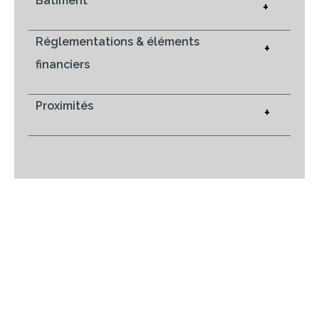
Bâtiment
+
Réglementations & éléments
+
financiers
Proximités
+