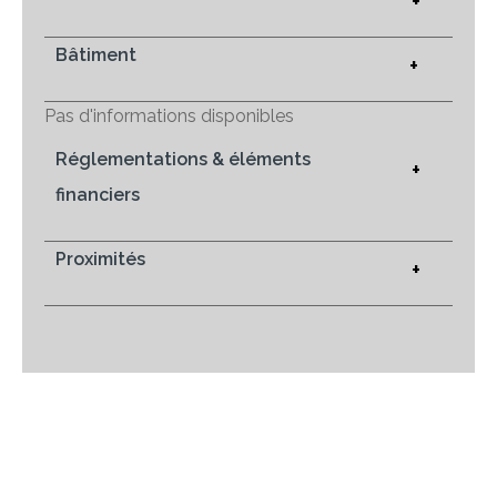
+
Bâtiment
+
Pas d'informations disponibles
Réglementations & éléments
+
financiers
Proximités
+