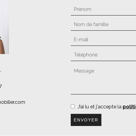
r
7
mobilier.com
J’ai lu et j'accepte la
polit
ENVOYER