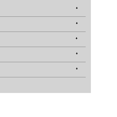
+
+
+
+
+