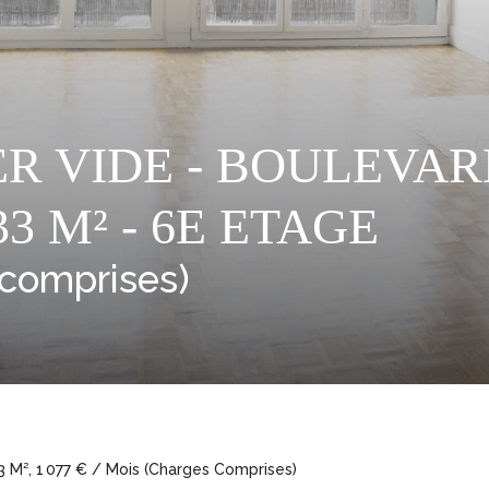
UER VIDE - BOULEVA
3 M² - 6E ETAGE
 comprises)
 M², 1 077 € / Mois (Charges Comprises)