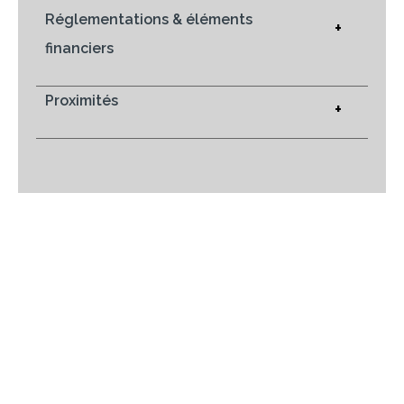
Réglementations & éléments
+
financiers
Proximités
+