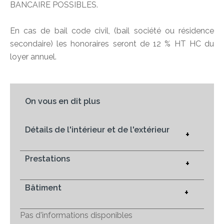
BANCAIRE POSSIBLES.
En cas de bail code civil, (bail société ou résidence
secondaire) les honoraires seront de 12 % HT HC du
loyer annuel.
On vous en dit plus
Détails de l'intérieur et de l'extérieur
+
Prestations
+
Bâtiment
+
Pas d'informations disponibles