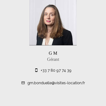
G M
Gérant
+33 7 80 97 74 39
gm.bonduelle@visites-location.fr