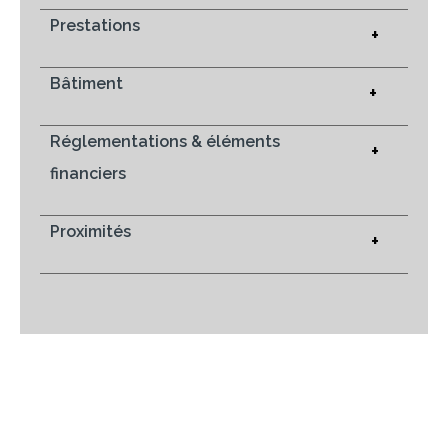
Prestations
+
Bâtiment
+
Réglementations & éléments
+
financiers
Proximités
+