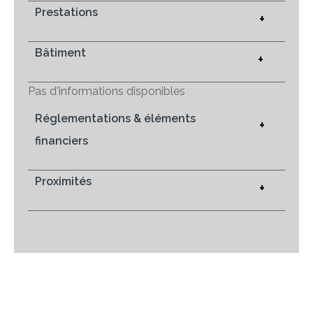
Prestations
+
Bâtiment
+
Pas d'informations disponibles
Réglementations & éléments
+
financiers
Proximités
+