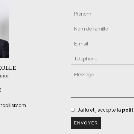
EROLLE
nior
3
mobilier.com
J’ai lu et j'accepte la
polit
ENVOYER