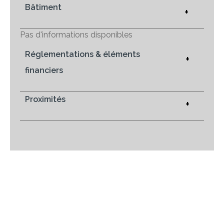
Bâtiment
+
Pas d'informations disponibles
Réglementations & éléments
+
financiers
Proximités
+