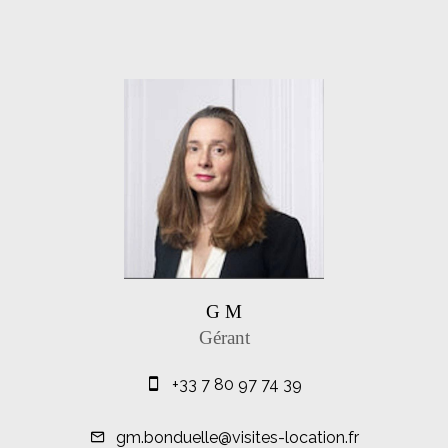
G M
Gérant
+33 7 80 97 74 39
gm.bonduelle@visites-location.fr