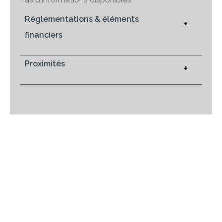
Réglementations & éléments
+
financiers
Proximités
+