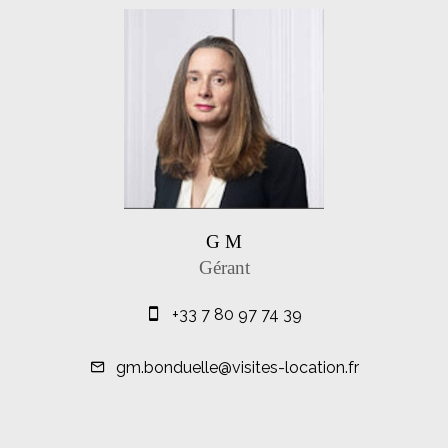
G M
Gérant
+33 7 80 97 74 39
gm.bonduelle@visites-location.fr