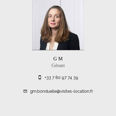
G M
Gérant
+33 7 80 97 74 39
gm.bonduelle@visites-location.fr