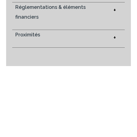
Réglementations & éléments
+
financiers
Proximités
+