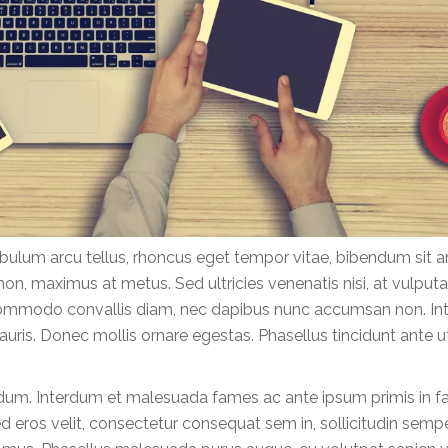
ibulum arcu tellus, rhoncus eget tempor vitae, bibendum sit a
on, maximus at metus. Sed ultricies venenatis nisi, at vulput
i commodo convallis diam, nec dapibus nunc accumsan non. Int
ris. Donec mollis ornare egestas. Phasellus tincidunt ante u
dum. Interdum et malesuada fames ac ante ipsum primis in fau
d eros velit, consectetur consequat sem in, sollicitudin semper